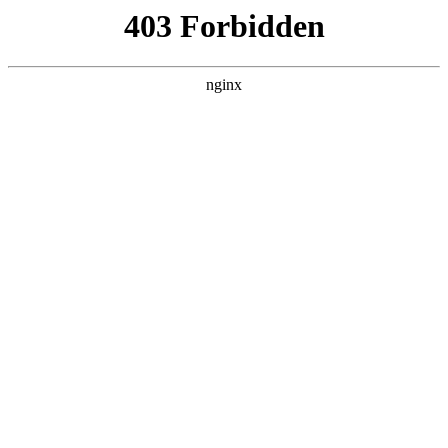
南通宏达磁材有限公司
关于我们
产品展示
新闻资讯
案例展示
行业动态
联系我们
热门搜索
首页
>
关于我们
> 正文
“一站式”乐迷天堂，澳门“演唱
会磁铁”虹吸全球游客:磁铁
投稿作者：大河
2026-08-07 21:46:24
5
【文/观察者网 王勇 编辑/赵乾坤】