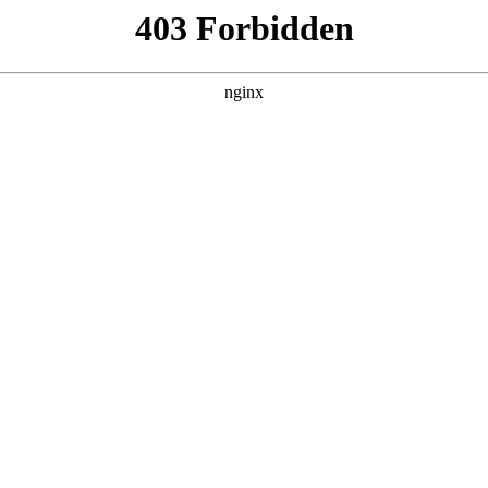
装置:磁铁
）工程技术有限公司取得一项名为“一种磁铁矿高收率预选装置”的，授权
2011年，位于大连市，是一家以从事有金属冶炼和压延加工业