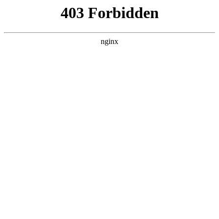
南通宏达磁材有限公司
关于我们
产品展示
新闻资讯
案例展示
行业动态
联系我们
热门搜索
首页
>
新闻资讯
> 正文
工业磁铁领域优选东莞市嘉豪磁
性制品，专注弧形磁铁,高温磁
铁,稀土磁铁研发制造，以品质
驱动行业前行:磁铁