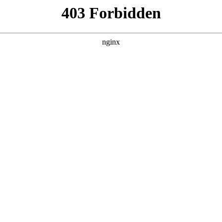
增强了钕铁硼磁铁取出的便携性:磁铁
豪磁性制品有限公司取得一项名为“钕铁硼磁铁用充磁工装”的，授权公告