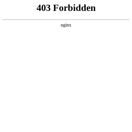
南通宏达磁材有限公司
关于我们
产品展示
新闻资讯
案例展示
行业动态
联系我们
热门搜索
首页
> 圆盘
青岛兴业取得转子磁片堆叠工装，有效
提高操作便捷性和堆叠效率:磁片
案例展示
# 堆叠
# 底座
# 圆盘堆叠
# 圆盘
# 磁片