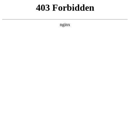
南通宏达磁材有限公司
关于我们
产品展示
新闻资讯
案例展示
行业动态
联系我们
热门搜索
首页
> 开标
2025年度江苏省南京市六合区竹镇镇金
磁片高标准农田建设项目（财政补助）
施工澄清招标文件:磁片