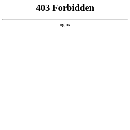
南通宏达磁材有限公司
关于我们
产品展示
新闻资讯
案例展示
行业动态
联系我们
热门搜索
首页
> 滤波模块
博兴科源取得双向磁铁电源，降低电网
低频纹波:磁铁
行业动态
# 模块
# 电压
# 滤波模块
# 滤波
# 磁铁