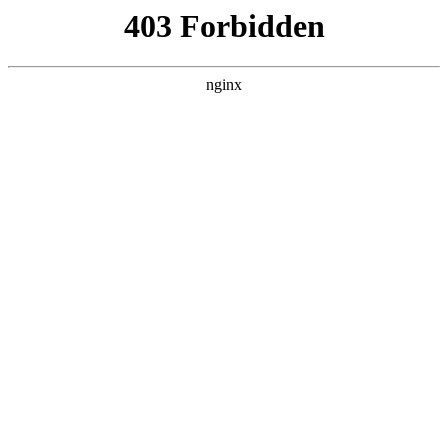
南通宏达磁材有限公司
关于我们
产品展示
新闻资讯
案例展示
行业动态
联系我们
热门搜索
首页
> 驱动器
广东赛普取得浮子磁铁装配机构，提高
装配效率:磁铁
联系我们
# 磁铁
# 浮子
# 输送
# 驱动器
# 装置磁铁
# 装置