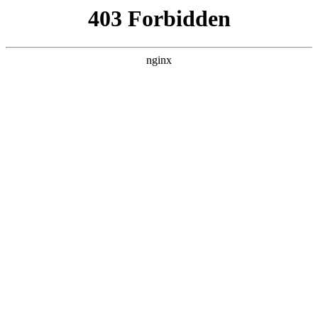
南通宏达磁材有限公司
关于我们
产品展示
新闻资讯
案例展示
行业动态
联系我们
热门搜索
首页
> 物件
英思特获得实用授权：“一种用于磁铁
充磁防错工装”:磁铁
新闻资讯
# 物件
# 装置
# 磁铁
# 用于物件
# 用于