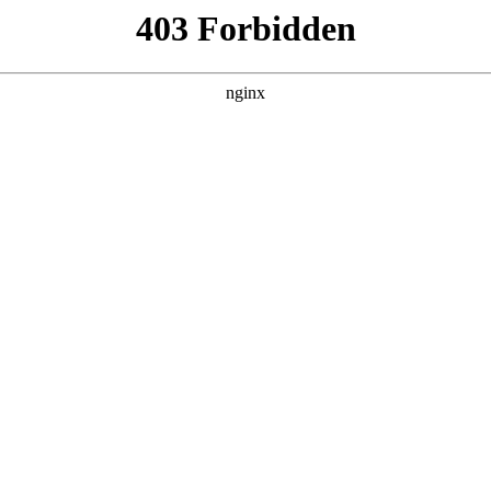
磁铁块的脱落:磁铁
盛塑料制品有限公司取得一项名为“一种带防水功能磁性条”的，授权公告