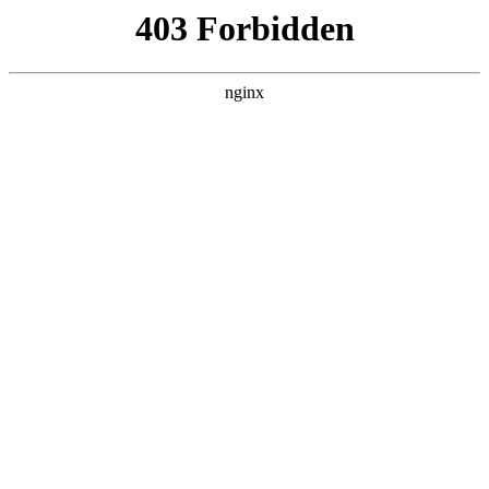
南通宏达磁材有限公司
关于我们
产品展示
新闻资讯
案例展示
行业动态
联系我们
热门搜索
首页
> 特朗普稀土
特朗普就稀土磁铁供应威胁对华征收
200%关税，分析人士：这招威胁不了
中国:磁铁