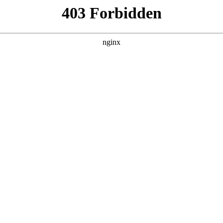
选择:磁铁
、日常办公等诸多领域，橡胶磁铁板及套装都有着广泛的应用磁