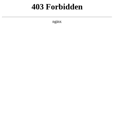
南通宏达磁材有限公司
关于我们
产品展示
新闻资讯
案例展示
行业动态
联系我们
热门搜索
首页
> 客户
2025探索耳机磁铁的卓越之选——东莞
市华哲磁铁:磁铁
联系我们
# 磁铁
# 我们
# 耳机
# 客户磁铁
# 客户